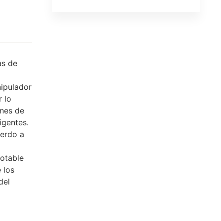
as de
nipulador
r lo
ones de
igentes.
uerdo a
potable
 los
del